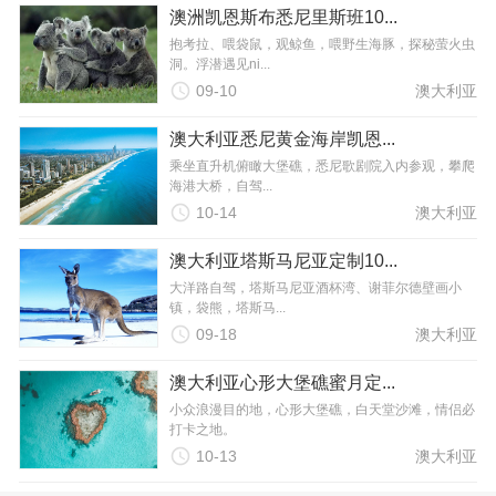
澳洲凯恩斯布悉尼里斯班10...
抱考拉、喂袋鼠，观鲸鱼，喂野生海豚，探秘萤火虫
洞。浮潜遇见ni...

09-10
澳大利亚
澳大利亚悉尼黄金海岸凯恩...
乘坐直升机俯瞰大堡礁，悉尼歌剧院入内参观，攀爬
海港大桥，自驾...

10-14
澳大利亚
澳大利亚塔斯马尼亚定制10...
大洋路自驾，塔斯马尼亚酒杯湾、谢菲尔德壁画小
镇，袋熊，塔斯马...

09-18
澳大利亚
澳大利亚心形大堡礁蜜月定...
小众浪漫目的地，心形大堡礁，白天堂沙滩，情侣必
打卡之地。

10-13
澳大利亚