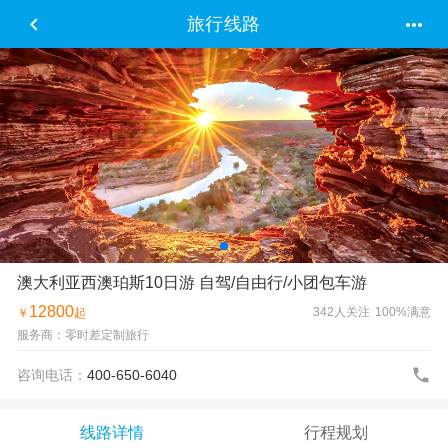


旅行线路
澳大利亚西澳珀斯10日游 自驾/自由行/小团包车游
12800
342人关注
100%满意
￥
起
服务商：零时差定制旅行

咨询电话：
400-650-6040
线路详情
行程规划