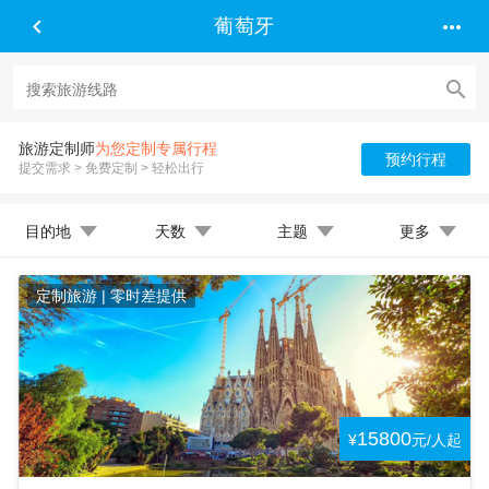


葡萄牙

旅游定制师
为您定制专属行程
预约行程
提交需求 > 免费定制 > 轻松出行
目的地
天数
主题
更多
定制旅游 | 零时差提供
15800
¥
元/人起