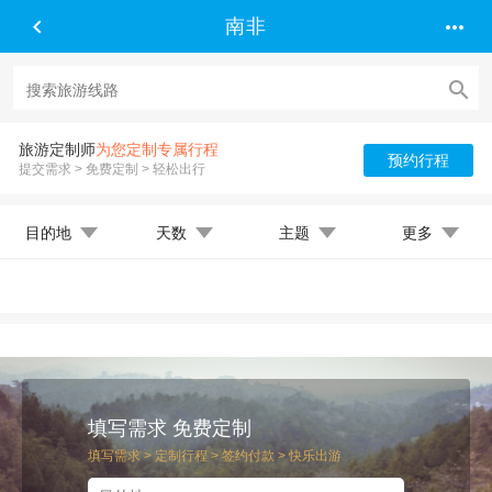


南非

旅游定制师
为您定制专属行程
预约行程
提交需求 > 免费定制 > 轻松出行
目的地
天数
主题
更多
填写需求 免费定制
填写需求 > 定制行程 > 签约付款 > 快乐出游