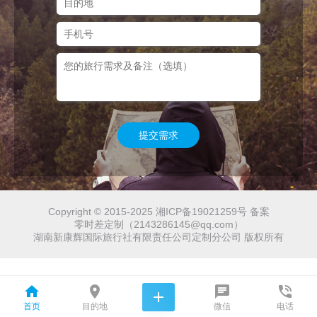
提交需求
Copyright © 2015-2025 湘ICP备19021259号 备案
零时差定制（2143286145@qq.com）
湖南新康辉国际旅行社有限责任公司定制分公司 版权所有





首页
目的地
微信
电话