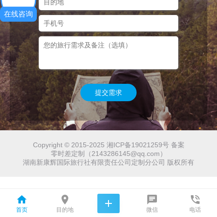
在线咨询
提交需求
Copyright © 2015-2025 湘ICP备19021259号 备案
零时差定制（2143286145@qq.com）
湖南新康辉国际旅行社有限责任公司定制分公司 版权所有





首页
目的地
微信
电话