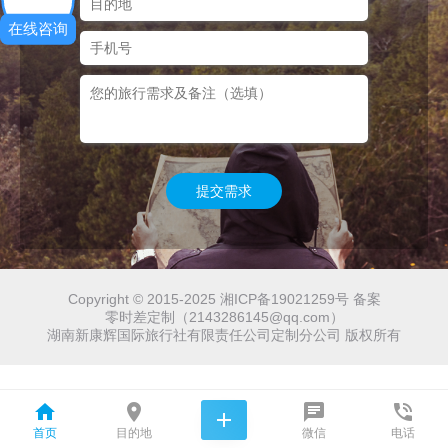
在线咨询
提交需求
Copyright © 2015-2025 湘ICP备19021259号 备案
零时差定制（2143286145@qq.com）
湖南新康辉国际旅行社有限责任公司定制分公司 版权所有





首页
目的地
微信
电话