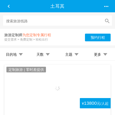


土耳其

旅游定制师
为您定制专属行程
预约行程
提交需求 > 免费定制 > 轻松出行
目的地
天数
主题
更多
定制旅游 | 零时差提供
13800
¥
元/人起