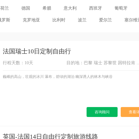
荷兰
德国
希腊
意大利
西班牙
葡萄牙
俄罗斯
克罗地亚
比利时
波兰
爱尔兰
塞尔维
法国瑞士10日定制自由行
行程天数：10天
目的地：巴黎 瑞士 苏黎
巍峨的高山，壮观的冰川 瀑布，碧绿的湖泊 幽深诱人的林木与峡谷
咨询顾问
查看
英国-法国14日自由行定制旅游线路