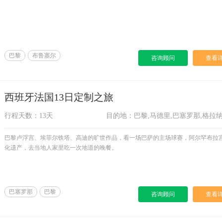
巴黎
布鲁塞尔
咨询顾问
查看
西班牙法国13日定制之旅
行程天数：13天
目的地：巴黎,马德里,巴塞罗那,格拉
巴黎卢浮宫、埃菲尔铁塔、高迪的旷世作品，看一场巴萨的主场球赛，阿尔罕布拉
化遗产，去当地人家里吃一次地道的晚餐。
巴塞罗那
巴黎
咨询顾问
查看