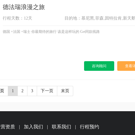
德法瑞浪漫之旅
行程天数：12天
德国 +法国 +瑞士 你最期待的旅行 该是这样玩的 Get同款线路
咨询顾问
查看
页
1
2
3
下一页
末页
运营资质
|
加入我们
|
联系我们
|
行程预约