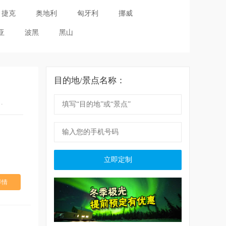
捷克
奥地利
匈牙利
挪威
亚
波黑
黑山
目的地/景点名称：
世 因特拉肯 卢塞恩
立即定制
详情