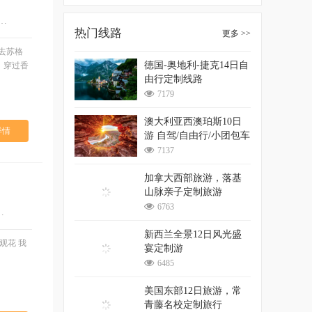
,巴黎,伦敦,爱丁堡,温德米尔,牛津,剑桥,约克
热门线路
更多 >>
去苏格
德国-奥地利-捷克14日自
。穿过香
由行定制线路
7179
澳大利亚西澳珀斯10日
详情
游 自驾/自由行/小团包车
游
7137
加拿大西部旅游，落基
山脉亲子定制旅游
6763
少女峰 米兰 威尼斯 佛罗伦萨 比萨 罗瓦
新西兰全景12日风光盛
观花 我
宴定制游
6485
美国东部12日旅游，常
青藤名校定制旅行