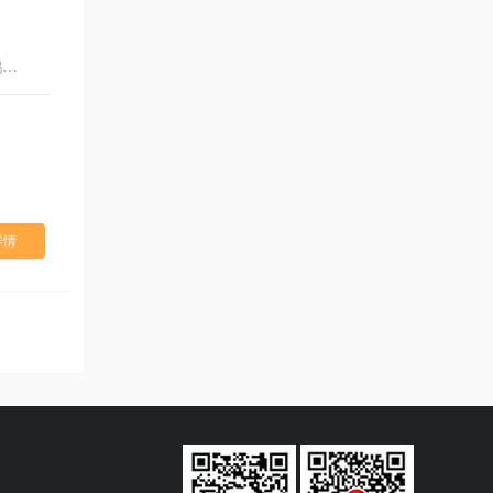
目的地：慕尼黑,菲森,因特拉肯,新天鹅堡,少女峰,苏黎世,琉森,日内瓦
详情