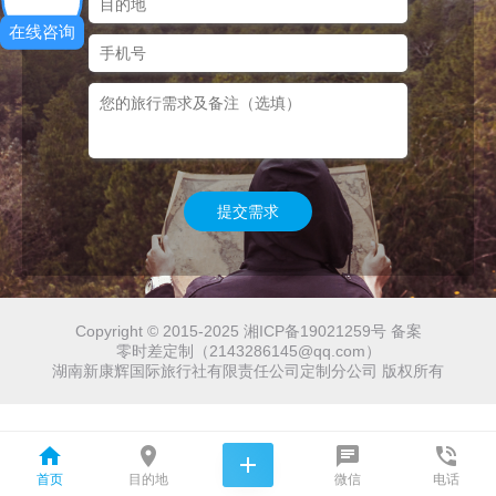
在线咨询
提交需求
Copyright © 2015-2025 湘ICP备19021259号 备案
零时差定制（2143286145@qq.com）
湖南新康辉国际旅行社有限责任公司定制分公司 版权所有





首页
目的地
微信
电话