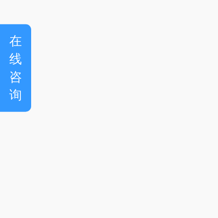
在
线
咨
询