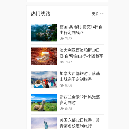
热门线路
更多 >>
德国-奥地利-捷克14日自
由行定制线路
7182
澳大利亚西澳珀斯10日
游 自驾/自由行/小团包车
游
7142
加拿大西部旅游，落基
山脉亲子定制旅游
6766
新西兰全景12日风光盛
宴定制游
6488
美国东部12日旅游，常
青藤名校定制旅行