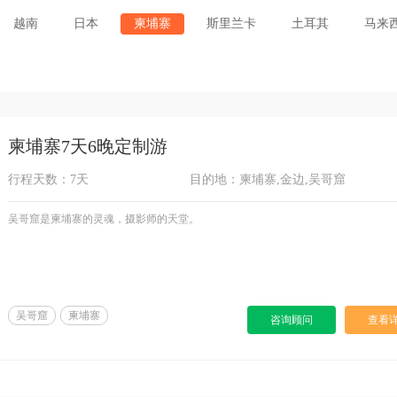
越南
日本
柬埔寨
斯里兰卡
土耳其
马来
柬埔寨7天6晚定制游
行程天数：7天
目的地：柬埔寨,金边,吴哥窟
吴哥窟是柬埔寨的灵魂，摄影师的天堂。
吴哥窟
柬埔寨
咨询顾问
查看