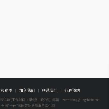
运营资质
|
加入我们
|
联系我们
|
行程预约
53040
(工作时间：早9点 - 晚7点)
邮箱：zuoruifang@lingshicha.net
全国"十佳"出国定制旅游服务提供商