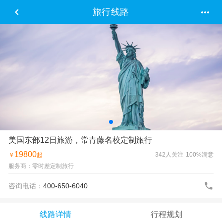


旅行线路
美国东部12日旅游，常青藤名校定制旅行
19800
342人关注
100%满意
￥
起
服务商：零时差定制旅行

咨询电话：
400-650-6040
线路详情
行程规划