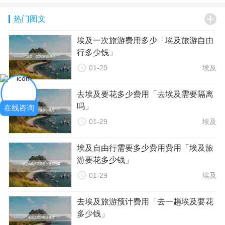
惠。您可以通过预订平台或酒店官网查找并预订这些酒店。

热门图文
2. 考虑民宿：如果您想体验当地文化，可以考虑选择民宿。通
过预订平台可以找到价格合理的民宿。
埃及一次旅游费用多少「埃及旅游自由
3. 利用优惠活动：许多酒店和民宿会提供优惠活动或促销，免
行多少钱」
费升级、免费早餐等。在预订前，请务必查看这些优惠活动，

01-29
埃及
以节省住宿费用。
三、餐饮费用
去埃及要花多少费用「去埃及需要隔离
在埃及，餐饮消费相对较低。以下是一些降低餐饮费用的建
吗」
议：
在线咨询
1. 选择当地餐馆：当地餐馆的价格相对较为实惠，而且可以品

01-29
埃及
尝到当地的美食。在旅游景点周边寻找当地餐馆是一个不错的
选择。
埃及自由行需要多少费用费用「埃及旅
2. 尝试街头小吃：埃及的街头小吃非常丰富，而且价格相对较
游要花多少钱」
低。您可以在街上尝试一些当地的街头小吃，以降低餐饮费

01-29
埃及
用。
3. 自己准备食物：如果您有条件，可以在酒店或民宿自己准备
去埃及旅游预计费用「去一趟埃及要花
简单的食物，以进一步降低餐饮费用。
多少钱」
四、景点门票和旅游项目费用