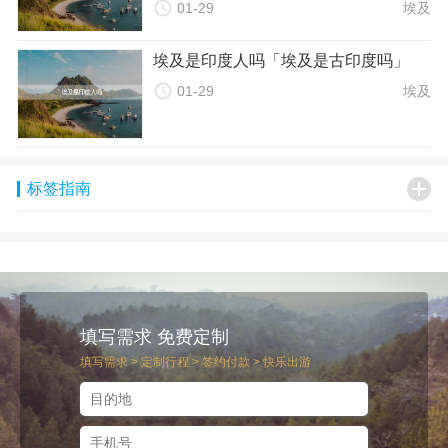

01-29
埃及
埃及有许多著名的景点和旅游项目，以下是一些降低门票和旅
游项目费用的建议：
埃及是印度人吗「埃及是古印度吗」
1. 选择免费景点：埃及有许多免费景点，市场、公园等。您可

以提前了解免费景点，规划行程时选择一些免费景点参观。
01-29
埃及
2. 比较门票价格：不同的景点门票价格会有所差异。在购买门
票之前，您可以先比较不同景点的门票价格，选择最合适的景
点参观。

标签指南
3. 考虑参加团队游：团队游通常会包括景点门票、导游费用
等，而且会有一定的折扣。如果您想参观多个景点或参加旅游
项目，可以考虑参加团队游来降低费用。
4. 考虑淡季出行：在旅游旺季，景点人流拥挤，门票价格也会
相应上涨。如果您时间自由，可以考虑在淡季出行，以降低门
票和旅游项目的费用。
填写需求 免费定制
五、其他费用
填写需求 > 定制行程 > 签约付款 > 快乐出游
除了上述费用外，还有一些其他费用需要考虑，交通费用、旅
游保险等。以下是一些降低其他费用的建议：
1. 选择公共交通：埃及的公共交通相对便宜，而且方便快捷。
在城市内游览时，可以选择乘坐公共汽车或地铁来降低交通费