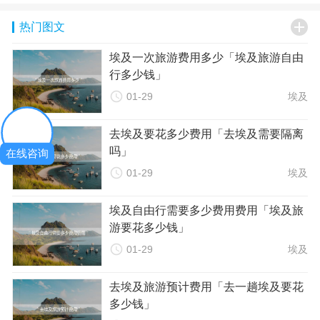
而一些中档餐厅的消费则在100-200元人民币/餐左右。高档餐

热门图文
厅的费用会更高。在规划餐饮费用时，可以考虑适应当地口
味，品尝当地特色美食，以节约成本。
埃及一次旅游费用多少「埃及旅游自由
四、景点费用
行多少钱」
埃及有许多著名的景点，如金字塔、卢克索神庙、阿布辛贝神

01-29
埃及
庙等。大部分景点的门票价格在20-100元人民币之间，但也有
一些较贵的景点门票价格超过200元人民币。在计划行程时，可
去埃及要花多少费用「去埃及需要隔离
以根据个人兴趣选择合适的景点，并提前购买门票以避免现场
吗」
排队购票的高额费用。
在线咨询
五、其他费用

01-29
埃及
除了上述主要费用外，还有其他一些旅行成本需要考虑。交通
费用（如租车、出租车或公共交通），个人购物和娱乐费用
埃及自由行需要多少费用费用「埃及旅
等。这些费用因人而异，建议根据个人需求和预算进行合理规
游要花多少钱」
划。

01-29
埃及
六、预算规划示例
以下是一个简单的预算规划示例，供你参考：
去埃及旅游预计费用「去一趟埃及要花
机票费用：往返机票约6000元人民币
多少钱」
住宿费用：每晚300元人民币（共5晚）