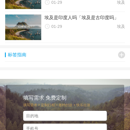

01-29
埃及
餐饮费用：每天150元人民币（共7天）
景点费用：门票总计约500元人民币（根据实际行程选择）
埃及是印度人吗「埃及是古印度吗」
其他费用：约1500元人民币（交通、购物等）

总预算：约13500元人民币（以个人需求为准）
01-29
埃及
这只是一个粗略的预算示例，实际的旅行成本可能因个人需求
和旅行计划的不同而有所变化。因此，在规划旅行时，建议根
据实际情况调整各项费用预算。

标签指南
七、降低旅行成本的方法
1. 提前预订和比较价格：尽早预订机票、酒店和景点门票可以
享受更优惠的价格。通过不同的预订平台比较价格，可以找到
最划算的选择。
2. 选择经济型酒店和住宿：在满足基本住宿需求的前提下，选
择经济型酒店和住宿可以降低住宿成本。还可以考虑租用帐篷
填写需求 免费定制
或床位等更经济的住宿方式。
填写需求 > 定制行程 > 签约付款 > 快乐出游
3. 品尝当地美食：适应当地口味，品尝当地特色美食可以节省
餐饮费用。购买食品和饮料时也可以选择当地的超市和市场，
以获取更实惠的价格。
4. 合理安排行程：合理安排行程可以降低景点门票和其他费