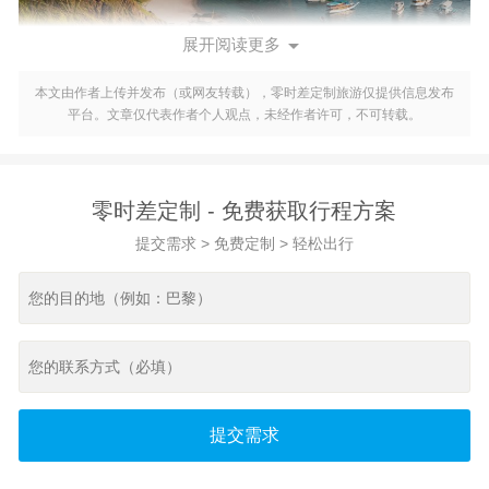

展开阅读更多
一、机票费用
本文由作者上传并发布（或网友转载），零时差定制旅游仅提供信息发布
平台。文章仅代表作者个人观点，未经作者许可，不可转载。
前往埃及的机票费用是旅行成本的重要组成部分。根据出发地
和时间的不同，机票价格也会有所差异。一般来说，从中国出
发到埃及的机票费用在4000-8000元人民币之间，具体价格还需
根据不同的航空公司、航班时间和舱位等级而定。提前预订和
零时差定制 - 免费获取行程方案
比较不同航空公司的价格可以节省一定的费用。
提交需求 > 免费定制 > 轻松出行
二、住宿费用
在埃及的住宿费用也因不同的城市和住宿类型而有所不同。在
开罗等大城市，一间经济型酒店的费用大约在200-400元人民
币/晚，而高档酒店的价格则更高。在埃及的其他城市和旅游景
点，住宿费用相对较低。通过预订平台比较不同酒店的价格，
也可以节省一定的费用。
三、餐饮费用
提交需求
埃及的餐饮费用相对较为实惠，尤其是在非旅游区的当地餐馆
和小吃摊位。一顿简单的当地餐食大约在20-40元人民币左右，