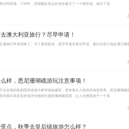
原住民部落。1788年，英国船队抵达此地并建立了一个殖民地，成为了英
春节去澳大利亚旅行？尽早申请！
赴澳旅行申请高峰了。为了避免延误，请尽早递交签证申请。最好在您计划赴澳日期前
怎么样，悉尼珊瑚礁游玩注意事项！
不仅有着的歌剧院和海港大桥等地标建筑，更有着令人惊叹的海底世界。悉尼珊瑚礁
里有着丰富多彩的海洋生物和壮观的珊瑚礁景观，让人仿佛置身于一个美
些景点，秋季去皇后镇旅游怎么样？