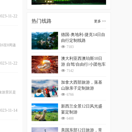
2023-11-22
热门线路
更多 >>
德国-奥地利-捷克14日自
由行定制线路
6至8周递
7183
澳大利亚西澳珀斯10日
2023-11-22
游 自驾/自由行/小团包车
游
7142
加拿大西部旅游，落基
山脉亲子定制旅游
旅游景区是
6766
新西兰全景12日风光盛
2023-11-14
宴定制游
6488
美国东部12日旅游，常