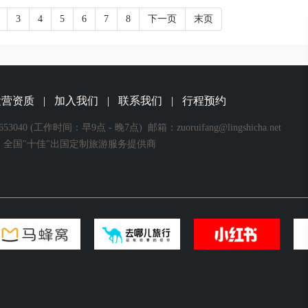
3
4
5
6
7
8
下一页
末页
运营资质
|
加入我们
|
联系我们
|
行程预约
53040
(工作时间：早9点 - 晚7点)
邮箱：zuoruifang@lingshicha.net
全国"十佳"出国定制旅游服务提供商