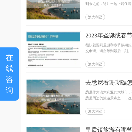
到来之前，这片土地上居住着
澳大利亚
2023年圣诞或
很快就要到圣诞和春节假期的
交申请。请勿等到最后一刻。
在
澳大利亚
线
咨
去悉尼看珊瑚礁
询
悉尼作为澳大利亚的大城市，
悉尼周边的旅游景点之一，这
澳大利亚
皇后镇旅游有哪