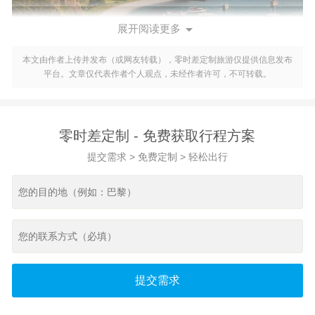

展开阅读更多
本文由作者上传并发布（或网友转载），零时差定制旅游仅提供信息发布
平台。文章仅代表作者个人观点，未经作者许可，不可转载。
一、土耳其入境申请流程
1. 填写入境卡：在飞机上，您将获得一张入境卡。请务必认真
填写所有信息，并确保提供准确的联系方式。
2. 准备所需材料：根据土耳其的入境规定，您需要准备以下材
零时差定制 - 免费获取行程方案
料：护照、有效签证（如适用）、往返机票、酒店预订确认单
提交需求 > 免费定制 > 轻松出行
和财务证明。
3. 抵达土耳其机场：抵达土耳其机场后，前往入境检查区。排
队等待海关人员审核您的入境材料。
4. 海关审核：海关人员将核实您的入境材料，并可能询问一些
问题，如旅游目的、计划逗留时间等。请如实回答问题。
5. 提取行李：经过海关审核后，前往行李提取区领取您的行
李。请留意显示屏上的行李转盘号码。
提交需求
6. 离开机场：携带行李离开机场，前往目的地。请确保您的行
李符合土耳其的航空规定。