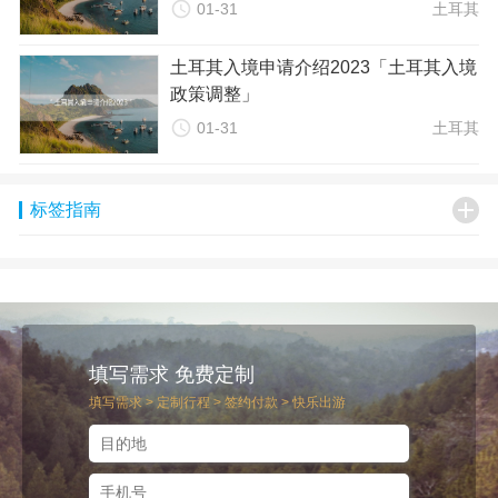

01-31
土耳其
2. 留意护照有效期：护照有效期是入境土耳其的重要条件之
一。请确保您的护照有效期超过预定离境日期三个月，以避免
土耳其入境申请介绍2023「土耳其入境
在机场被拒绝登机或入境。
政策调整」
3. 留意航班和机场信息：在计划前往土耳其时，请留意航班和

机场信息，确保您能够顺利抵达目的地机场。注意留意航班是
01-31
土耳其
否有任何变更或取消的情况。
4. 遵守海关规定：在携带物品进入土耳其时，请遵守海关规

标签指南
定，不要携带任何违禁品或限制物品。如有疑问，请在出发前
向海关部门咨询相关规定。
5. 与家人或朋友保持联系：在前往土耳其之前，请与家人或朋
友保持联系，告知他们您的行踪和计划逗留时间。在抵达土耳
其后也请及时向他们报平安。
6. 注意安全问题：旅行期间，请注意个人安全和财产安全问
填写需求 免费定制
题。尽量选择安全的住宿和出行方式，并避免独自前往偏僻地
填写需求 > 定制行程 > 签约付款 > 快乐出游
区。了解当地的紧急联系方式和安全提示等信息，以便在需要
时寻求帮助。
，了解土耳其的入境申请要求对于计划前往土耳其的旅客至关
重要。在申请入境时，请务必准备好所需的材料，遵守相关规