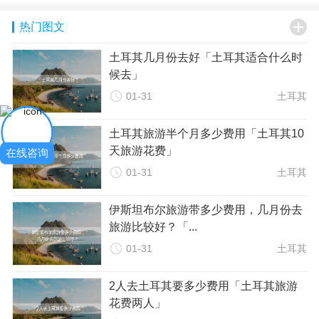
二、土耳其入境申请所需材料

热门图文
1. 护照：护照有效期需超过预定离境日期三个月。请确保护照
上有足够的空白页。
土耳其几月份去好「土耳其适合什么时
2. 签证：根据土耳其的签证规定，您可能需要申请短期或长期
候去」
签证。请提前了解签证要求，并在出发前办妥签证。

01-31
土耳其
3. 往返机票：提供预订确认单或机票原件，证明您有计划返回
出发国家。
土耳其旅游半个月多少费用「土耳其10
4. 酒店预订确认单：提供在土耳其期间的住宿证明，可以是酒
天旅游花费」
店预订确认单或民宿预订信息。
在线咨询
5. 财务证明：为了证明您有足够的财力支付在土耳其期间的费

01-31
土耳其
用，您需要提供财务证明，如银行对账单、工资单或旅行支票
等。
伊斯坦布尔旅游带多少费用，几月份去
6. 其他材料：根据您的访问目的，您可能还需要提供其他材
旅游比较好？「...
料，如邀请函、邀请人身份证明等。

01-31
土耳其
三、土耳其入境申请注意事项
1. 遵守签证规定：在申请土耳其签证时，请确保您符合签证要
2人去土耳其要多少费用「土耳其旅游
求，并按照规定的停留时间和入境次数使用签证。不要违反签
花费两人」
证规定，否则可能会导致被拒绝入境或面临罚款等处罚。