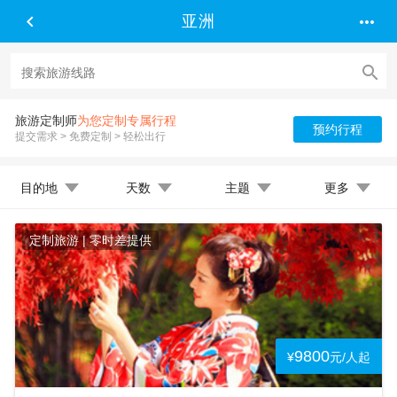


亚洲

旅游定制师
为您定制专属行程
预约行程
提交需求 > 免费定制 > 轻松出行
目的地
天数
主题
更多
定制旅游 | 零时差提供
9800
¥
元/人起