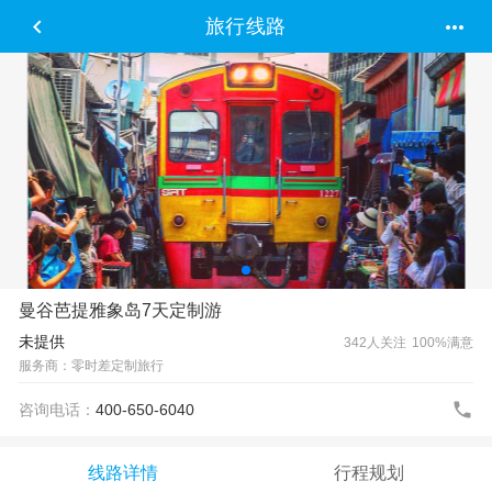


旅行线路
曼谷芭提雅象岛7天定制游
未提供
342人关注
100%满意
服务商：零时差定制旅行

咨询电话：
400-650-6040
线路详情
行程规划