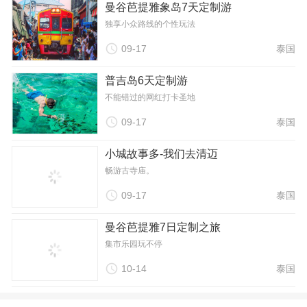
曼谷芭提雅象岛7天定制游
独享小众路线的个性玩法

09-17
泰国
普吉岛6天定制游
不能错过的网红打卡圣地

09-17
泰国
小城故事多-我们去清迈
畅游古寺庙。

09-17
泰国
曼谷芭提雅7日定制之旅
集市乐园玩不停

10-14
泰国