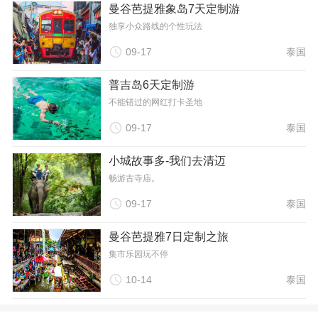
曼谷芭提雅象岛7天定制游
独享小众路线的个性玩法

09-17
泰国
普吉岛6天定制游
不能错过的网红打卡圣地

09-17
泰国
小城故事多-我们去清迈
畅游古寺庙。

09-17
泰国
曼谷芭提雅7日定制之旅
集市乐园玩不停

10-14
泰国