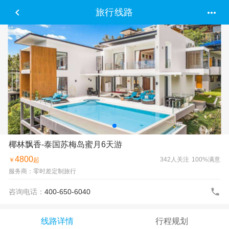


旅行线路
椰林飘香-泰国苏梅岛蜜月6天游
4800
342人关注
100%满意
￥
起
服务商：零时差定制旅行

咨询电话：
400-650-6040
线路详情
行程规划